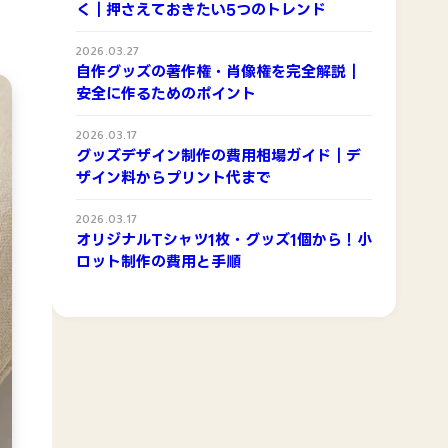
く｜押さえておきたい5つのトレンド
2026.03.27
自作グッズの著作権・肖像権を完全解説｜
安全に作るためのポイント
2026.03.17
グッズデザイン制作の費用相場ガイド｜デ
ザイン料からプリント代まで
2026.03.17
オリジナルTシャツ1枚・グッズ1個から！小
ロット制作の費用と手順
erumina
BESTPLAY.STORE
クリエイターの作品をグッズ化して販売できる、
サンプル確認やオリジナルグッズの相談ができる京都の実
BESTPLAYの支援コミュニティ
店舗