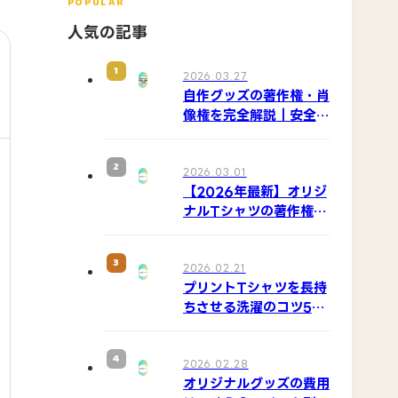
POPULAR
人気の記事
1
2026.03.27
自作グッズの著作権・肖
像権を完全解説｜安全に
作るためのポイント
2
2026.03.01
【2026年最新】オリジ
ナルTシャツの著作権は
どこまでOK？厳しい基
準をプロが解説
3
2026.02.21
プリントTシャツを長持
ちさせる洗濯のコツ5選
｜剥がれを防ぐ方法
4
2026.02.28
オリジナルグッズの費用