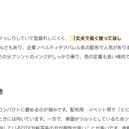
がっしりしていて型崩れしにくく、
「丈夫で長く使ってほし
ルさもあり、企業ノベルティやアパレル系の配布で人気があり
その分プリントのインクがしっかり乗り、色の定着も良い傾向
地
コンパクトに畳めるのが強みです。配布用・イベント用で「と
ときには向いています。一方で、表面がツルッとしているためシ
説しているDTFや転写系の方が相性が良いことが多いです。色