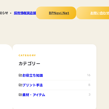
BPNavi.Net
お問い合わ
知らせ
採用情報
実店舗
ス
LAY広報
タログ
PNavi.Netについて
刷る」マガジン
CATEGORY
カテゴリー
お役立ち知識
16
プリント手法
8
素材・アイテム
3