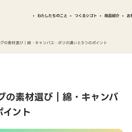
わたしたちのこと
つくるシゴト
商品紹介
お
ニュー
グの素材選び｜綿・キャンバス・ポリの違いと5つのポイント
BESTP
商品事例
商品カ
STPLAYの仕事
会社案内
対応可能加工について
CSR活動
B
BPの「
グの素材選び｜綿・キャンバ
ポイント