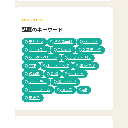
KEYWORDS
話題のキーワード
デザイン
初心者向け
小ロット
フルカラー
Tシャツ
入稿データ
シルクスクリーン
プリント技法
DTF
トートバッグ
素材選び
短納期
刺繍
小ロット
ノベルティ
ポロシャツ
ユニフォーム
推し活
綿
高級感