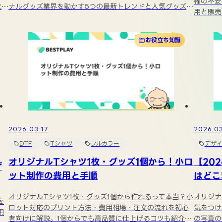
権の不安
ま
ナルグッズ業界を動かす5つの最新トレンドと人気グッズ
用と販売
ラ...
り方を...
お役立ち知識
2026.03.17
2026.0
DTF
Tシャツ
フルカラー
デザイ
オリジナルTシャツ1枚・グッズ1個から！小ロ
【20
ザ
ット制作の費用と手順
はどこ
オリジナルTシャツ1枚・グッズ1個から作れるって本当？小
オリジナ
を
ロット対応のプリント方法・費用相場・注文の流れを初心
気をつけ
用
者向けに解説。1個からでも高品質に仕上げるコツも紹介
の写真の