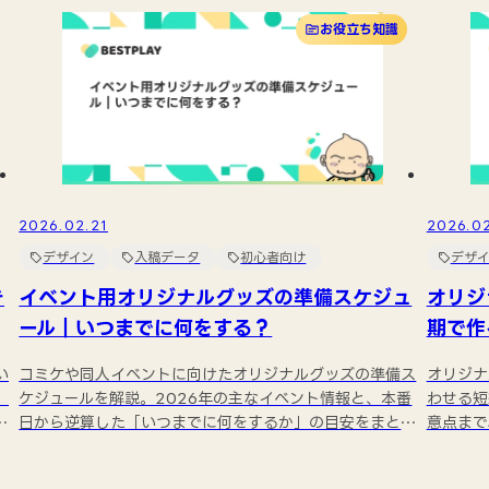
お役立ち知識
2026.02.21
2026.02
デザイン
入稿データ
初心者向け
デザイ
き
イベント用オリジナルグッズの準備スケジュ
オリジ
ール｜いつまでに何をする？
期で作
い
コミケや同人イベントに向けたオリジナルグッズの準備ス
オリジナ
、
ケジュールを解説。2026年の主なイベント情報と、本番
わせる短
ト
日から逆算した「いつまでに何をするか」の目安をまとめ
意点まで
ます...