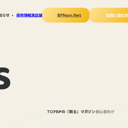
BPNavi.Net
お問い合わ
知らせ
採用情報
実店舗
ス
LAY広報
タログ
PNavi.Netについて
刷る」マガジン
S
TOP
BPの「刷る」マガジン
初心者向け