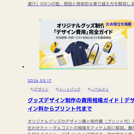
選び」の5つの壁。原因と具体的な乗り越え方を解説し
す。
お役立ち知識
2026.03.17
デザイン
トートバッグ
ノベルティ
グッズデザイン制作の費用相場ガイド｜デ
イン料からプリント代まで
オリジナルグッズのデザイン費と制作費（プリント代）
合わせたトータルコストの相場をアイテム別に解説。費