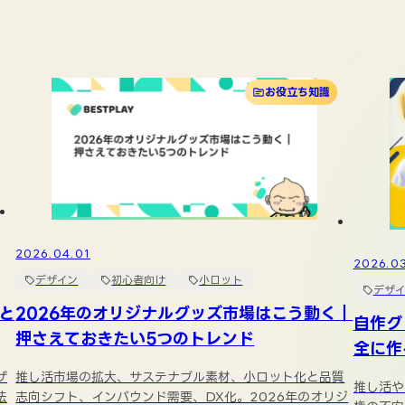
お役立ち知識
2026.04.01
2026.0
デザイン
初心者向け
小ロット
デザイ
と
2026年のオリジナルグッズ市場はこう動く｜
自作グ
押さえておきたい5つのトレンド
全に作
ザ
推し活市場の拡大、サステナブル素材、小ロット化と品質
推し活や
法
志向シフト、インバウンド需要、DX化。2026年のオリジ