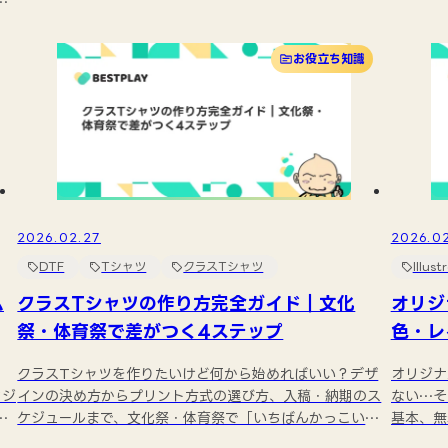
合
し...
おきた...
お役立ち知識
2026.02.27
2026.0
DTF
Tシャツ
クラスTシャツ
Illust
ム
クラスTシャツの作り方完全ガイド｜文化
オリジ
祭・体育祭で差がつく4ステップ
色・レ
クラスTシャツを作りたいけど何から始めればいい？デザ
オリジナ
ッジ
インの決め方からプリント方式の選び方、入稿・納期のス
ない…そ
え
ケジュールまで、文化祭・体育祭で「いちばんかっこいい
基本、無
クラス...
ンの...