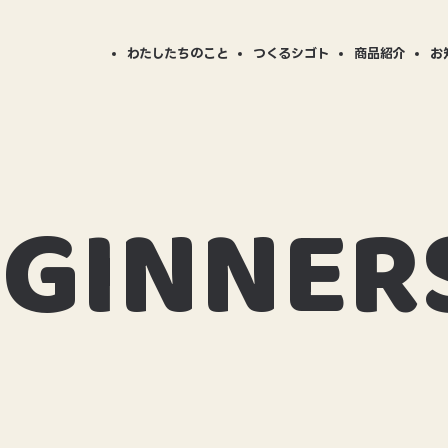
わたしたちのこと
つくるシゴト
商品紹介
お
ニュー
BESTP
商品事例
商品カ
STPLAYの仕事
会社案内
対応可能加工について
CSR活動
B
BPの「
EGINNER