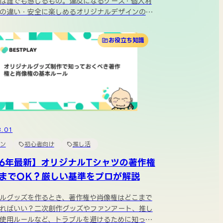
は誰でも感じるもの。違反になるケース・個人利
の違い・安全に楽しめるオリジナルデザインの作
お役立ち知識
3.01
ン
初心者向け
推し活
26年最新】オリジナルTシャツの著作権
までOK？厳しい基準をプロが解説
ルグッズを作るとき、著作権や肖像権はどこまで
ればいい？二次創作グッズやファンアート、推し
使用ルールなど、トラブルを避けるために知って