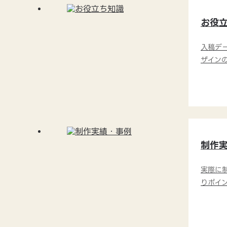
お役
入稿デ
ザイン
制作
実際に
りポイ