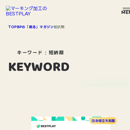
ME
TOP
BPの「刷る」マガジン
短納期
キーワード : 短納期
KEYWORD
お役立ち知識