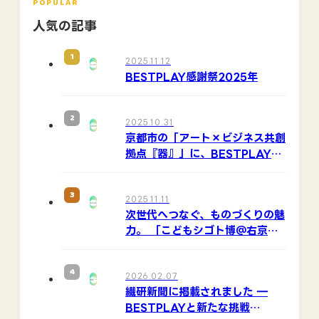
POPULAR
人気の記事
1
2025.11.12
BESTPLAY感謝祭2025年
2
2025.10.31
京都市の「アート×ビジネス共創
拠点『器』」に、BESTPLAYが
紹介されました
3
2025.11.11
次世代へつなぐ、ものづくりの魅
力。 「こどもシゴト博＠右京
2025」出展レポート
4
2026.02.07
繊研新聞に掲載されました ―
BESTPLAYと新たな挑戦