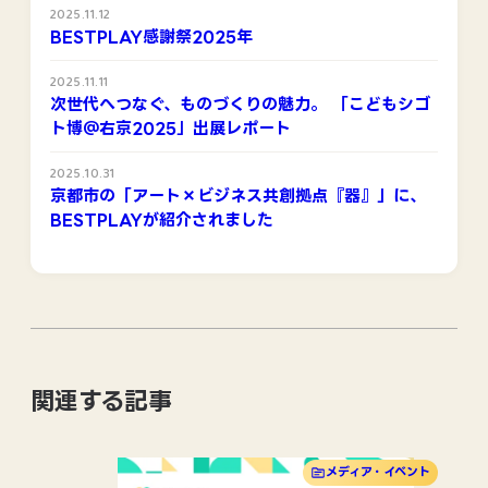
2025.11.12
BESTPLAY感謝祭2025年
2025.11.11
次世代へつなぐ、ものづくりの魅力。 「こどもシゴ
ト博＠右京2025」出展レポート
2025.10.31
京都市の「アート×ビジネス共創拠点『器』」に、
BESTPLAYが紹介されました
erumina
BESTPLAY.STORE
クリエイターの作品をグッズ化して販売できる、BESTPLAYの支援
サンプル確認やオリジナルグッズの相談ができる京都の実店舗
コミュニティ
関連する記事
店舗情報を見る
詳しく見る
メディア・イベント