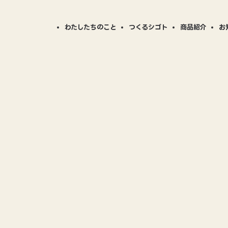
わたしたちのこと
つくるシゴト
商品紹介
お
ニュー
BESTP
商品事例
商品カ
STPLAYの仕事
会社案内
対応可能加工について
CSR活動
B
BPの「