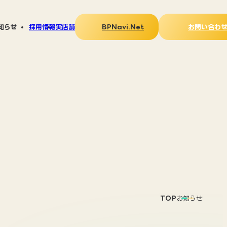
BPNavi.Net
お問い合わ
知らせ
採用情報
実店舗
ス
LAY広報
タログ
PNavi.Netについて
刷る」マガジン
TOP
お知らせ