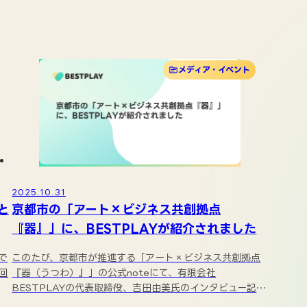
メディア・イベント
2025.10.31
と
京都市の「アート×ビジネス共創拠点
『器』」に、BESTPLAYが紹介されました
で
このたび、京都市が推進する「アート×ビジネス共創拠点
回
『器（うつわ）』」の公式noteにて、有限会社
BESTPLAYの代表取締役、吉田由美氏のインタビュー記事
が掲載...