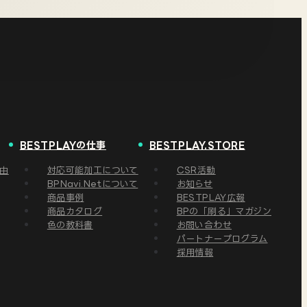
BESTPLAYの仕事
BESTPLAY.STORE
理由
対応可能加工について
CSR活動
BPNavi.Netについて
お知らせ
商品事例
BESTPLAY広報
商品カタログ
BPの「刷る」マガジン
色の教科書
お問い合わせ
パートナープログラム
採用情報