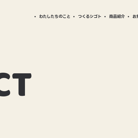
わたしたちのこと
つくるシゴト
商品紹介
お
ニュー
BESTP
商品事例
商品カ
STPLAYの仕事
会社案内
対応可能加工について
CSR活動
B
BPの「
CT