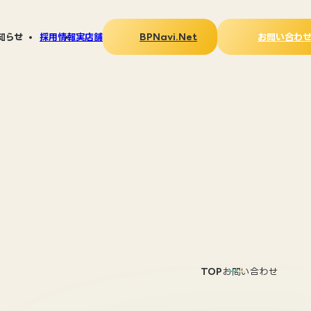
BPNavi.Net
お問い合わ
知らせ
採用情報
実店舗
ス
LAY広報
タログ
PNavi.Netについて
刷る」マガジン
TOP
お問い合わせ