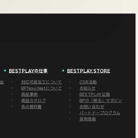
BESTPLAYの仕事
BESTPLAY.STORE
理由
対応可能加工について
CSR活動
BPNavi.Netについて
お知らせ
商品事例
BESTPLAY広報
商品カタログ
BPの「刷る」マガジン
色の教科書
お問い合わせ
パートナープログラム
採用情報